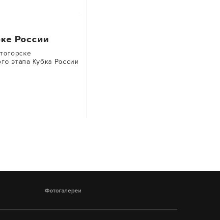
бке России
итогорске
го этапа Кубка России
Фотогалереи