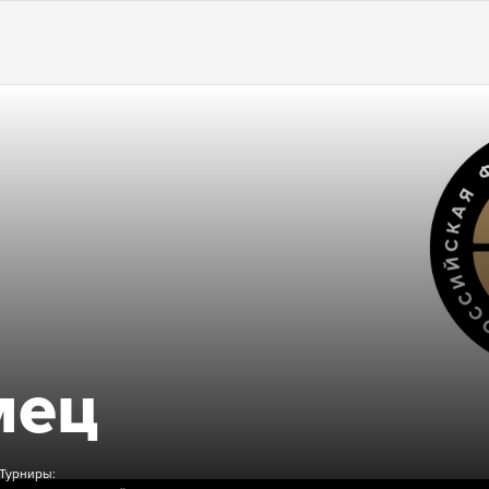
Б
мец
Турниры: