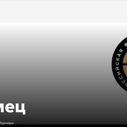
Б
мец
Турниры: